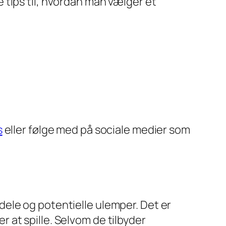
 tips til, hvordan man vælger et
s
eller følge med på sociale medier som
ele og potentielle ulemper. Det er
er at spille. Selvom de tilbyder