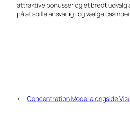
attraktive bonusser og et bredt udvalg a
på at spille ansvarligt og vælge casinoer,
←
Concentration Model alongside Visu