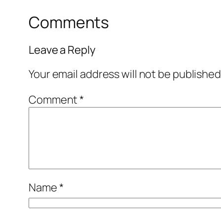
Comments
Leave a Reply
Your email address will not be published
Comment
*
Name
*