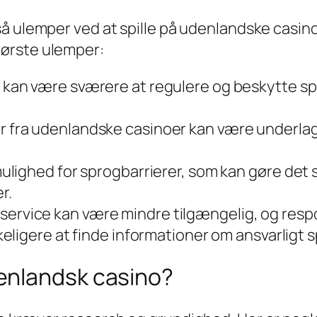
å ulemper ved at spille på udenlandske casino
ørste ulemper:
kan være sværere at regulere og beskytte s
 fra udenlandske casinoer kan være underlagt
lighed for sprogbarrierer, som kan gøre det s
r.
rvice kan være mindre tilgængelig, og respo
ligere at finde informationer om ansvarligt s
enlandsk casino?