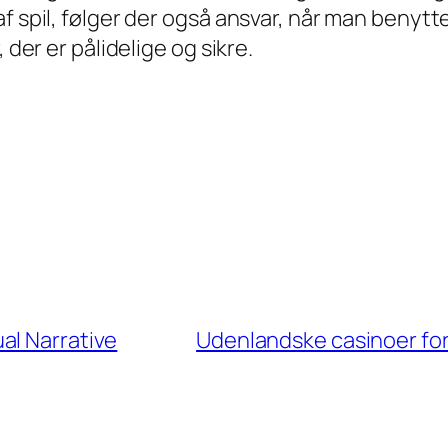
f spil, følger der også ansvar, når man benytt
 der er pålidelige og sikre.
al Narrative
Udenlandske casinoer for