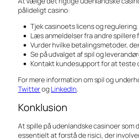
At vælge det rigtige udenlandske casino
pålideligt casino:
Tjek casinoets licens og regulering.
Læs anmeldelser fra andre spillere f
Vurder hvilke betalingsmetoder, der 
Se på udvalget af spil og leverandøre
Kontakt kundesupport for at teste d
For mere information om spil og underho
Twitter
og
LinkedIn
.
Konklusion
At spille på udenlandske casinoer som 
essentielt at forstå de risici, der involv