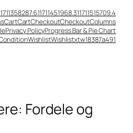
6
1711358287.61
1711451968.31
1711515709.4
ns
Cart
Cart
Checkout
Checkout
Columns
le
Privacy Policy
Progress Bar & Pie Chart
Condition
Wishlist
Wishlist
xtw18387a491
ere: Fordele og