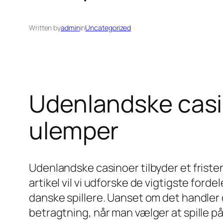
Written by
admin
in
Uncategorized
Udenlandske casin
ulemper
Udenlandske casinoer tilbyder et fristen
artikel vil vi udforske de vigtigste ford
danske spillere. Uanset om det handler 
betragtning, når man vælger at spille p