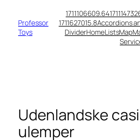
Skip
1711106609.64
171114732
to
Professor
1711627015.8
Accordions a
content
Toys
Divider
Home
Lists
Map
Ma
Servic
Udenlandske casin
ulemper