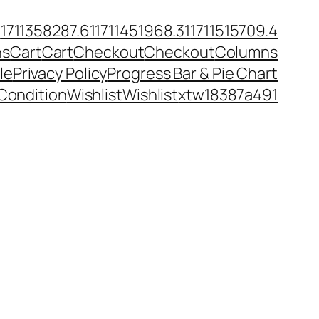
6
1711358287.61
1711451968.31
1711515709.4
ns
Cart
Cart
Checkout
Checkout
Columns
le
Privacy Policy
Progress Bar & Pie Chart
Condition
Wishlist
Wishlist
xtw18387a491