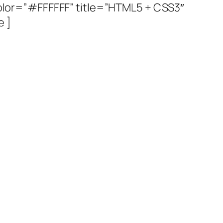
 color=”#FFFFFF” title=”HTML5 + CSS3″
e ]