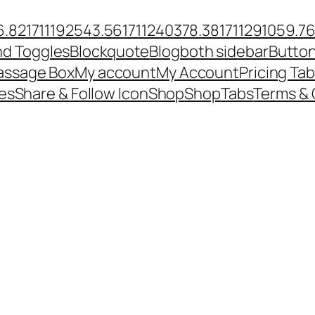
6.82
1711192543.56
1711240378.38
1711291059.7
nd Toggles
Blockquote
Blog
both sidebar
Butto
ssage Box
My account
My Account
Pricing Tab
es
Share & Follow Icon
Shop
Shop
Tabs
Terms & 