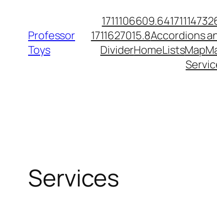
Skip
1711106609.64
171114732
to
Professor
1711627015.8
Accordions a
content
Toys
Divider
Home
Lists
Map
Ma
Servic
Services