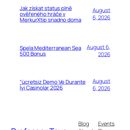
Jak získat status plně
August
ověřeného hráče v
6, 2026
MerkurXtip snadno doma
August 6,
Spela Mediterranean Sea
500 Bonus
2026
August
“ücretsiz Demo Ve Durante
İyi Casinolar 2026
6, 2026
Blog
Events