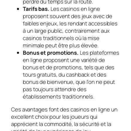
perdre du temps sur la route.
Tarifs bas.
Les casinos en ligne
proposent souvent des jeux avec de
faibles enjeux, les rendant accessibles
à un large public, contrairement aux
casinos traditionnels où la mise
minimale peut être plus élevée.
Bonus et promotions.
Les plateformes
en ligne proposent une variété de
bonus et de promotions, tels que des
tours gratuits, du cashback et des
bonus de bienvenue, que l’on ne peut
pas toujours attendre des
établissements traditionnels.
Ces avantages font des casinos en ligne un
excellent choix pour les joueurs qui
apprécient la commodité, la sécurité et la