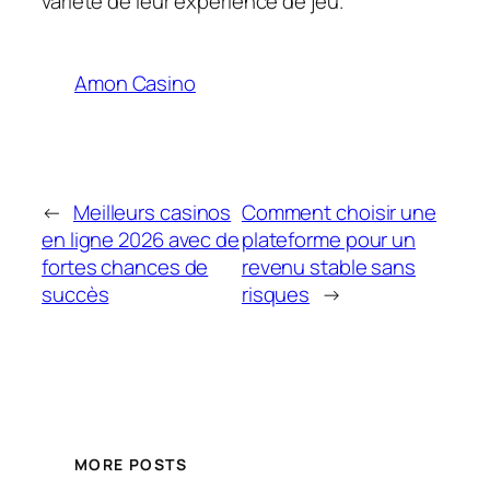
variété de leur expérience de jeu.
Amon Casino
←
Meilleurs casinos
Comment choisir une
en ligne 2026 avec de
plateforme pour un
fortes chances de
revenu stable sans
succès
risques
→
MORE POSTS