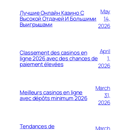
May
Лучшие Онлайн Казино С
14,
Высокой Отдачей И Большими
Выигрышами
2026
April
Classement des casinos en
1,
ligne 2026 avec des chances de
paiement élevées
2026
March
Meilleurs casinos en ligne
31,
avec dépôts minimum 2026
2026
Tendances de
March