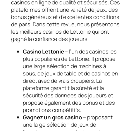
casinos en ligne de qualité et sécurisés. Ces
plateformes offrent une variété de jeux, des
bonus généreux et d’excellentes conditions
de paris. Dans cette revue, nous présentons
les meilleurs casinos de Lettonie qui ont
gagné la confiance des joueurs.
Casino Lettonie
– l’un des casinos les
plus populaires de Lettonie. Il propose
une large sélection de machines à
sous, de jeux de table et de casinos en
direct avec de vrais croupiers. La
plateforme garantit la sûreté et la
sécurité des données des joueurs et
propose également des bonus et des
promotions compétitifs.
Gagnez un gros casino
– proposant
une large sélection de jeux de