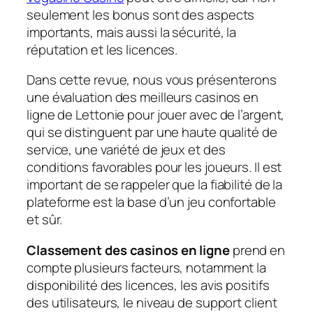
seulement les bonus sont des aspects
importants, mais aussi la sécurité, la
réputation et les licences.
Dans cette revue, nous vous présenterons
une évaluation des meilleurs casinos en
ligne de Lettonie pour jouer avec de l’argent,
qui se distinguent par une haute qualité de
service, une variété de jeux et des
conditions favorables pour les joueurs. Il est
important de se rappeler que la fiabilité de la
plateforme est la base d’un jeu confortable
et sûr.
Classement des casinos en ligne
prend en
compte plusieurs facteurs, notamment la
disponibilité des licences, les avis positifs
des utilisateurs, le niveau de support client