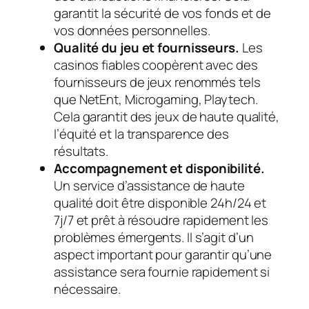
garantit la sécurité de vos fonds et de
vos données personnelles.
Qualité du jeu et fournisseurs.
Les
casinos fiables coopèrent avec des
fournisseurs de jeux renommés tels
que NetEnt, Microgaming, Playtech.
Cela garantit des jeux de haute qualité,
l’équité et la transparence des
résultats.
Accompagnement et disponibilité.
Un service d’assistance de haute
qualité doit être disponible 24h/24 et
7j/7 et prêt à résoudre rapidement les
problèmes émergents. Il s’agit d’un
aspect important pour garantir qu’une
assistance sera fournie rapidement si
nécessaire.