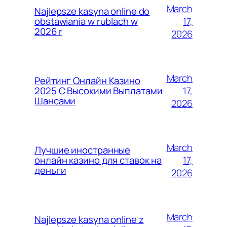
March
Najlepsze kasyna online do
17,
obstawiania w rublach w
2026 r
2026
March
Рейтинг Онлайн Казино
17,
2025 С Высокими Выплатами
Шансами
2026
March
Лучшие иностранные
17,
онлайн казино для ставок на
деньги
2026
March
Najlepsze kasyna online z