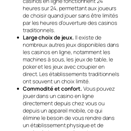
casinos en ligne fonctionnent 24
heures sur 24, permettant aux joueurs
de choisir quand jouer sans être limités
par les heures d’ouverture des casinos
traditionnels.
Large choix de jeux.
Il existe de
nombreux autres jeux disponibles dans
les casinos en ligne, notamment les
machines à sous, les jeux de table, le
poker et les jeux avec croupier en
direct. Les établissements traditionnels
ont souvent un choix limité.
Commodité et confort.
Vous pouvez
jouer dans un casino en ligne
directement depuis chez vous ou
depuis un appareil mobile, ce qui
élimine le besoin de vous rendre dans
un établissement physique et de