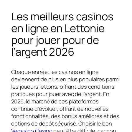
Les meilleurs casinos
en ligne en Lettonie
pour jouer pour de
l’argent 2026
Chaque année, les casinos en ligne
deviennent de plus en plus populaires parmi
les joueurs lettons, offrant des conditions
pratiques pour jouer avec de l’argent. En
2026, le marché de ces plateformes
continue d’évoluer, offrant de nouvelles
fonctionnalités, des bonus améliorés et des
options de dépôt sécurisé. Choisir le bon
Vegasino Casino
peut être difficile, car non