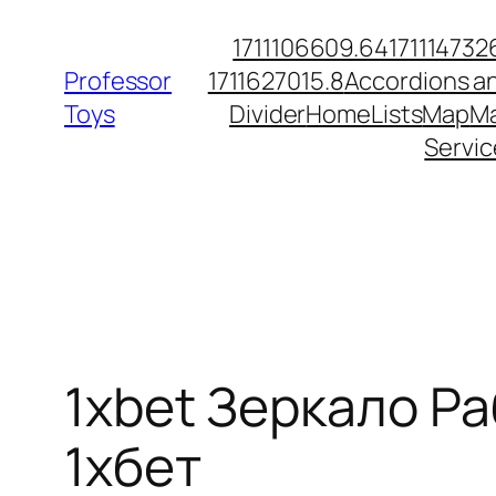
Skip
1711106609.64
171114732
to
Professor
1711627015.8
Accordions a
content
Toys
Divider
Home
Lists
Map
Ma
Servic
1xbet Зеркало Р
1хбет