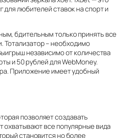
 для любителей ставок на спорт и
ным, бдительным только принять все
. Тотализатор – необходимо
 Выигрыш независимо от количества
арты и 50 рублей для WebMoney.
ора. Приложение имеет удобный
торая позволяет создавать
ет охватывают все популярные вида
торый становится но более