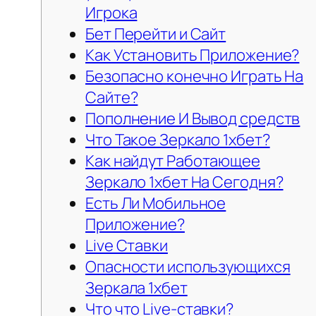
Игрока
Бет Перейти и Сайт
Как Установить Приложение?
Безопасно конечно Играть На
Сайте?
Пополнение И Вывод средств
Что Такое Зеркало 1хбет?
Как найдут Работающее
Зеркало 1хбет На Сегодня?
Есть Ли Мобильное
Приложение?
Live Ставки
Опасности использующихся
Зеркала 1хбет
Что что Live-ставки?