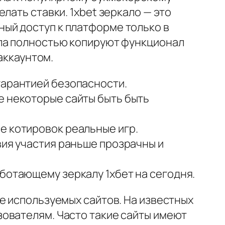
лать ставки. 1xbet зеркало — это
ый доступ к платформе только в
ала полностью копируют функционал
аккаунтом.
гарантией безопасности.
е некоторые сайты быть быть
е котировок реальные игр.
вия участия раньше прозрачны и
аботающему зеркалу 1хбет на сегодня.
е используемых сайтов. На известных
ователям. Часто такие сайты имеют