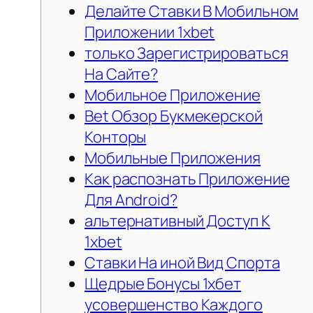
Делайте Ставки В Мобильном
Приложении 1xbet
только Зарегистрироваться
На Сайте?
Мобильное Приложение
Bet Обзор Букмекерской
Конторы
Мобильные Приложения
Как распознать Приложение
Для Android?
альтернативный Доступ К
1xbet
Ставки На иной Вид Спорта
Щедрые Бонусы 1хбет
усовершенство Каждого