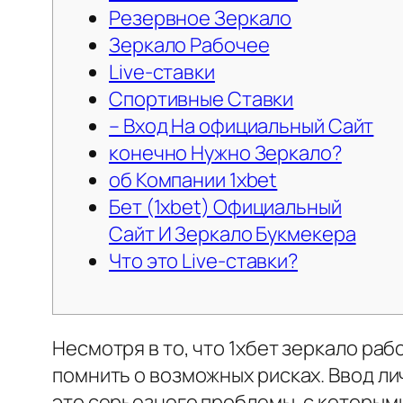
Резервное Зеркало
Зеркало Рабочее
Live-ставки
Спортивные Ставки
– Вход На официальный Сайт
конечно Нужно Зеркало?
об Компании 1xbet
Бет (1xbet) Официальный
Сайт И Зеркало Букмекера
Что это Live-ставки?
Несмотря в то, что 1хбет зеркало ра
помнить о возможных рисках. Ввод л
это серьезного проблемы, с которыми