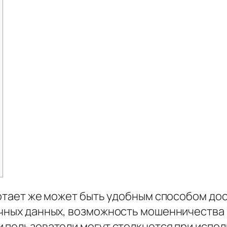
ботает же может быть удобным способом дос
ичных данных, возможность мошенничества 
 пользователи могут столкнется при исполь