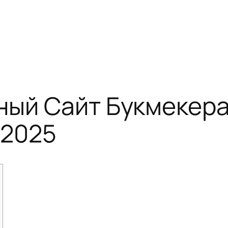
ный Сайт Букмекера
 2025