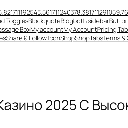
6.82
1711192543.56
1711240378.38
1711291059.7
nd Toggles
Blockquote
Blog
both sidebar
Butto
ssage Box
My account
My Account
Pricing Tab
es
Share & Follow Icon
Shop
Shop
Tabs
Terms & 
Казино 2025 С Выс