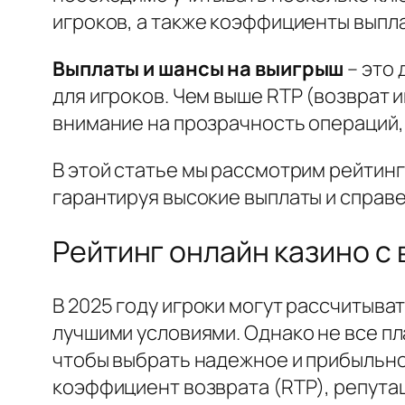
игроков, а также коэффициенты выпла
Выплаты и шансы на выигрыш
– это 
для игроков. Чем выше RTP (возврат 
внимание на прозрачность операций,
В этой статье мы рассмотрим рейтинг
гарантируя высокие выплаты и справе
Рейтинг онлайн казино с
В 2025 году игроки могут рассчитыва
лучшими условиями. Однако не все п
чтобы выбрать надежное и прибыльное
коэффициент возврата (RTP), репутац