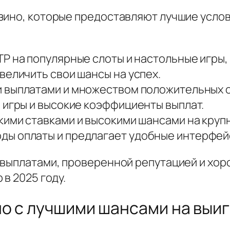
зино, которые предоставляют лучшие услов
P на популярные слоты и настольные игры, 
величить свои шансы на успех.
 выплатами и множеством положительных от
 игры и высокие коэффициенты выплат.
кими ставками и высокими шансами на круп
ы оплаты и предлагает удобные интерфей
 выплатами, проверенной репутацией и хор
в 2025 году.
но с лучшими шансами на выи