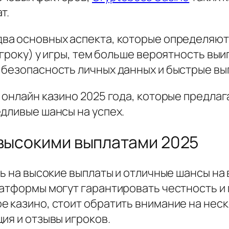
т.
два основных аспекта, которые определяю
игроку) у игры, тем больше вероятность вы
 безопасность личных данных и быстрые вы
 онлайн казино 2025 года, которые предлаг
дливые шансы на успех.
 высокими выплатами 2025
ть на высокие выплаты и отличные шансы на
латформы могут гарантировать честность и 
 казино, стоит обратить внимание на неск
ия и отзывы игроков.