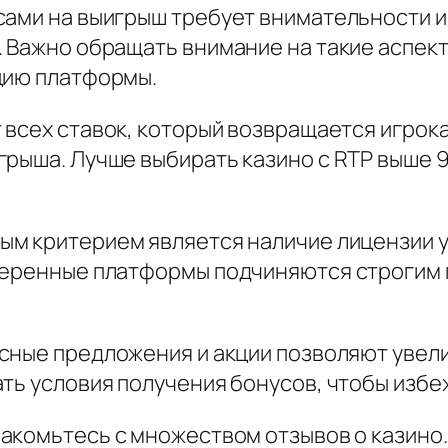
сами на выигрыш требует внимательности и
 Важно обращать внимание на такие аспект
цию платформы.
т всех ставок, который возвращается игрок
грыша. Лучше выбирать казино с RTP выше 9
ым критерием является наличие лицензии у
оверенные платформы подчиняются строгим
сные предложения и акции позволяют увели
ть условия получения бонусов, чтобы избе
накомьтесь с множеством отзывов о казино