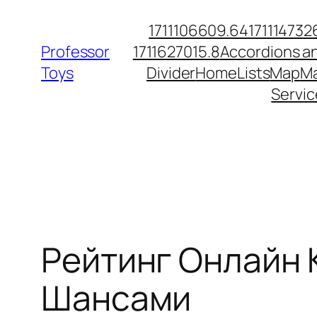
Skip
1711106609.64
171114732
to
Professor
1711627015.8
Accordions a
content
Toys
Divider
Home
Lists
Map
Ma
Servic
Рейтинг Онлайн 
Шансами