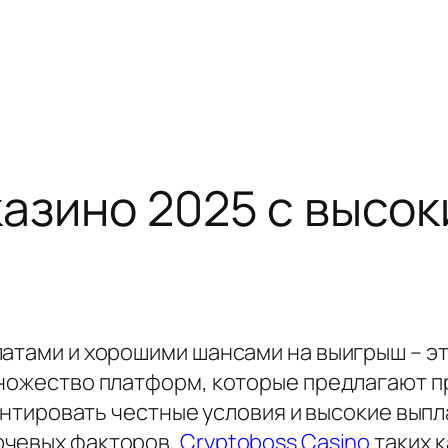
казино 2025 с высо
атами и хорошими шансами на выигрыш – эт
множество платформ, которые предлагают 
рантировать честные условия и высокие вып
ючевых факторов,
Cryptoboss Casino
таких к