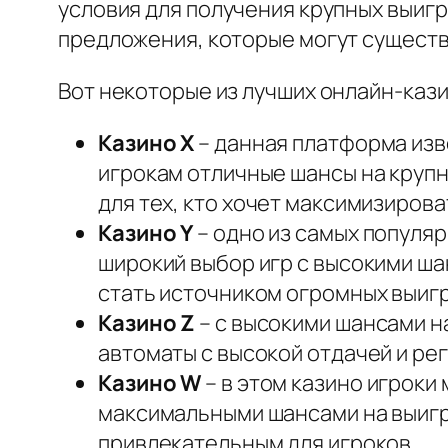
условия для получения крупных выигр
предложения, которые могут существ
Вот некоторые из лучших онлайн-каз
Казино X
– данная платформа изв
игрокам отличные шансы на круп
для тех, кто хочет максимизирова
Казино Y
– одно из самых популяр
широкий выбор игр с высокими ша
стать источником огромных выиг
Казино Z
– с высокими шансами н
автоматы с высокой отдачей и ре
Казино W
– в этом казино игроки
максимальными шансами на выигр
привлекательным для игроков.