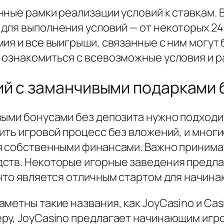
ные рамки реализации условий к ставкам. 
ля выполнения условий — от некоторых 24 
ия и все выигрыши, связанные с ним могут
 ознакомиться с всевозможные условия и р
й с заманчивыми подарками 
выми бонусами без депозита нужно подход
ить игровой процесс без вложений, и мног
я собственными финансами. Важно принима
дств. Некоторые игорные заведения предл
 что является отличным стартом для начина
метны такие названия, как JoyCasino и Cas
ру, JoyCasino предлагает начинающим игро