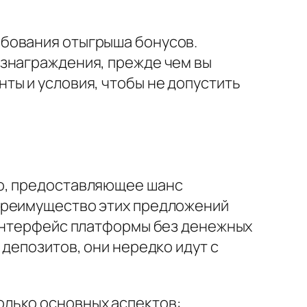
ебования отыгрыша бонусов.
ознаграждения, прежде чем вы
ты и условия, чтобы не допустить
но, предоставляющее шанс
 преимущество этих предложений
 интерфейс платформы без денежных
депозитов, они нередко идут с
лько основных аспектов: