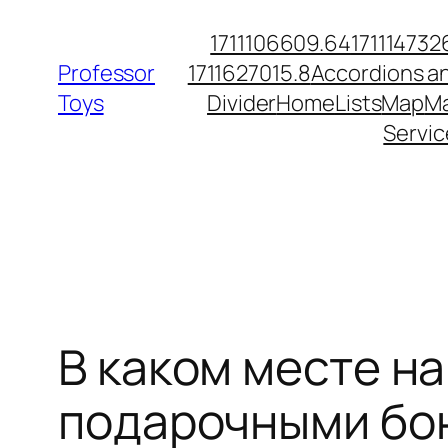
Skip
1711106609.64
171114732
to
Professor
1711627015.8
Accordions a
content
Toys
Divider
Home
Lists
Map
Ma
Servic
В каком месте н
подарочными бо