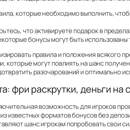
вила, которые необходимо выполнить, чтоб
ьтесь, что активируете подарок в предела
которые бонусы могут быть использованы 
зировать правила и положения всякого пр
ли, которые могут повлиять на шанс получ
дотвратить разочарований и оптимально и
а: фри раскрутки, деньги на 
лючительная возможность для игроков про
 из известных форматов бонусов без депо
авляют шанс игрокам попробовать свои сил