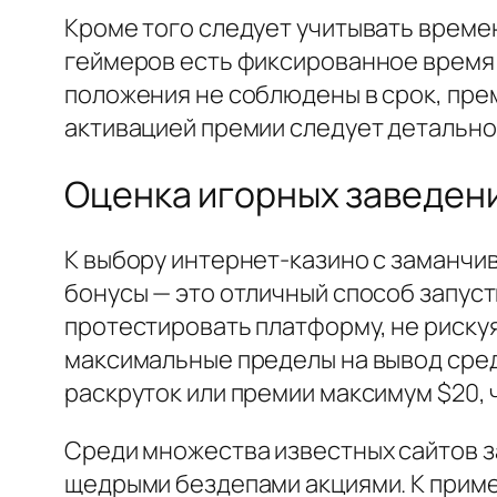
Кроме того следует учитывать времен
геймеров есть фиксированное время д
положения не соблюдены в срок, прем
активацией премии следует детально
Оценка игорных заведени
К выбору интернет-казино с заманчи
бонусы — это отличный способ запуст
протестировать платформу, не риску
максимальные пределы на вывод сре
раскруток или премии максимум $20,
Среди множества известных сайтов за
щедрыми бездепами акциями. К приме