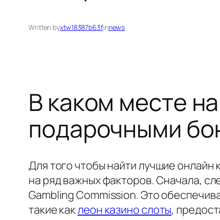
Written by
xtw18387b63f
in
news
В каком месте н
подарочными бо
Для того чтобы найти лучшие онлайн
на ряд важных факторов. Сначала, сл
Gambling Commission. Это обеспечив
такие как
леон казино слоты
, предос