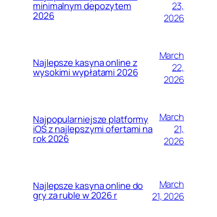
23,
minimalnym depozytem
2026
2026
March
Najlepsze kasyna online z
22,
wysokimi wypłatami 2026
2026
March
Najpopularniejsze platformy
21,
iOS z najlepszymi ofertami na
rok 2026
2026
March
Najlepsze kasyna online do
gry za ruble w 2026 r
21, 2026