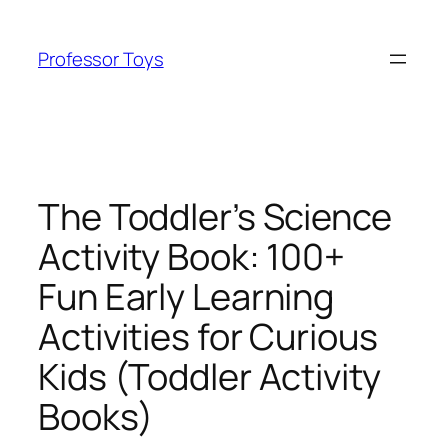
Skip
to
Professor Toys
content
The Toddler’s Science
Activity Book: 100+
Fun Early Learning
Activities for Curious
Kids (Toddler Activity
Books)