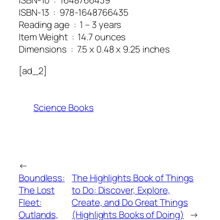
ISBN-10 ‏ : ‎ 1648766439
ISBN-13 ‏ : ‎ 978-1648766435
Reading age ‏ : ‎ 1 – 3 years
Item Weight ‏ : ‎ 14.7 ounces
Dimensions ‏ : ‎ 7.5 x 0.48 x 9.25 inches
[ad_2]
Science Books
←
Boundless:
The Highlights Book of Things
The Lost
to Do: Discover, Explore,
Fleet:
Create, and Do Great Things
Outlands,
(Highlights Books of Doing)
→