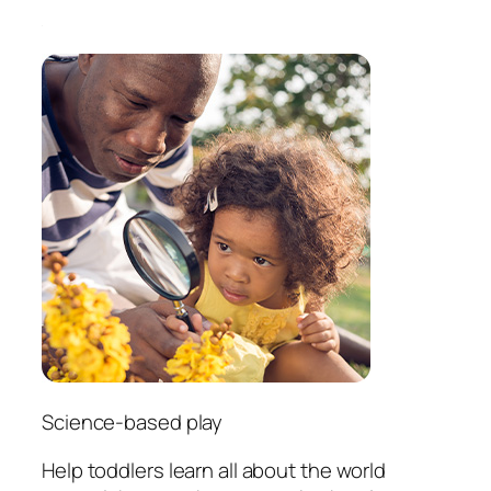
Science-based play
Help toddlers learn all about the world