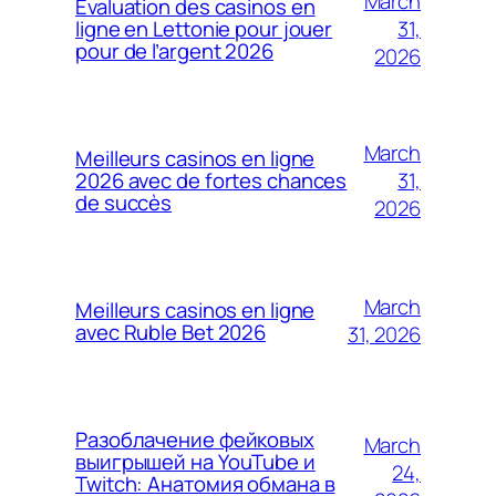
March
Évaluation des casinos en
31,
ligne en Lettonie pour jouer
pour de l’argent 2026
2026
March
Meilleurs casinos en ligne
31,
2026 avec de fortes chances
de succès
2026
March
Meilleurs casinos en ligne
avec Ruble Bet 2026
31, 2026
Разоблачение фейковых
March
выигрышей на YouTube и
24,
Twitch: Анатомия обмана в