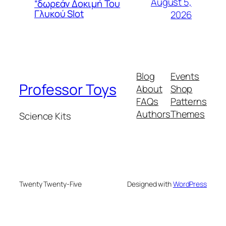
August 5,
“δωρεάν Δοκιμή Του
Γλυκού Slot
2026
Blog
Events
Professor Toys
About
Shop
FAQs
Patterns
Authors
Themes
Science Kits
Twenty Twenty-Five
Designed with
WordPress