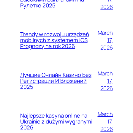
Рулетке 2025
2026
March
Trendy w rozwoju urządzeń
17,
mobilnych z systemem iOS
Prognozy na rok 2026
2026
March
Лучшие Онлайн Казино Без
17,
Регистрации И Вложений
2025
2026
March
Najlepsze kasyna online na
17,
Ukrainie z dużymi wygranymi
2026
2026