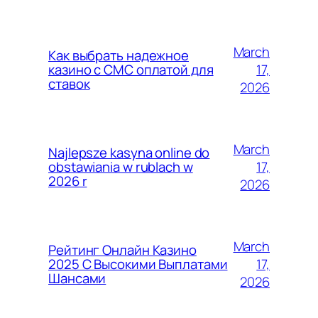
March
Как выбрать надежное
17,
казино с СМС оплатой для
ставок
2026
March
Najlepsze kasyna online do
17,
obstawiania w rublach w
2026 r
2026
March
Рейтинг Онлайн Казино
17,
2025 С Высокими Выплатами
Шансами
2026