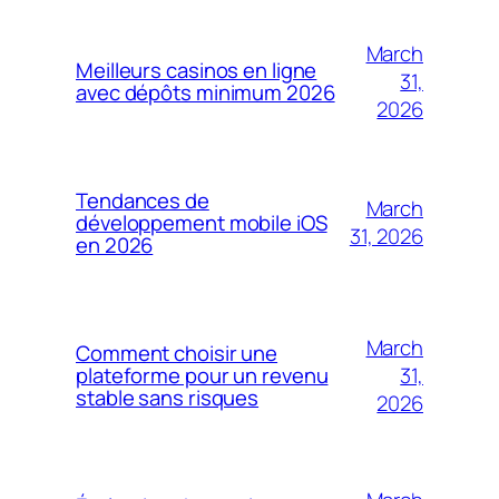
March
Meilleurs casinos en ligne
31,
avec dépôts minimum 2026
2026
Tendances de
March
développement mobile iOS
31, 2026
en 2026
March
Comment choisir une
31,
plateforme pour un revenu
stable sans risques
2026