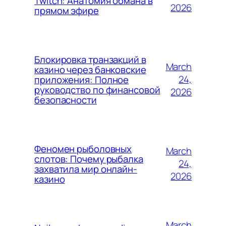
Twitch: Анатомия обмана в
2026
прямом эфире
Блокировка транзакций в
March
казино через банковские
24,
приложения: Полное
руководство по финансовой
2026
безопасности
Феномен рыболовных
March
слотов: Почему рыбалка
24,
захватила мир онлайн-
2026
казино
March