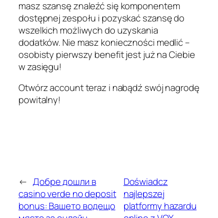
masz szansę znaleźć się komponentem
dostępnej zespołu i pozyskać szansę do
wszelkich możliwych do uzyskania
dodatków. Nie masz konieczności medlić –
osobisty pierwszy benefit jest już na Ciebie
w zasięgu!
Otwórz account teraz i nabądź swój nagrodę
powitalny!
←
Добре дошли в
Doświadcz
casino verde no deposit
najlepszej
bonus: Вашето водещо
platformy hazardu
място за онлайн
online z VOX