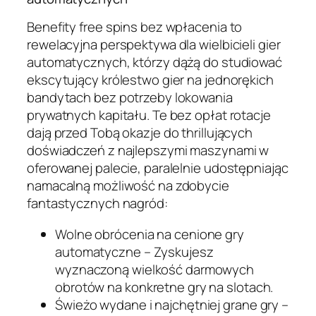
Benefity free spins bez wpłacenia to
rewelacyjna perspektywa dla wielbicieli gier
automatycznych, którzy dążą do studiować
ekscytujący królestwo gier na jednorękich
bandytach bez potrzeby lokowania
prywatnych kapitału. Te bez opłat rotacje
dają przed Tobą okazje do thrillujących
doświadczeń z najlepszymi maszynami w
oferowanej palecie, paralelnie udostępniając
namacalną możliwość na zdobycie
fantastycznych nagród:
Wolne obrócenia na cenione gry
automatyczne – Zyskujesz
wyznaczoną wielkość darmowych
obrotów na konkretne gry na slotach.
Świeżo wydane i najchętniej grane gry –