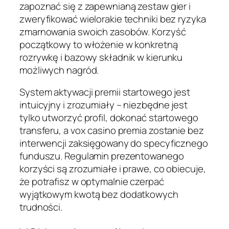
zapoznać się z zapewnianą zestaw gier i
zweryfikować wielorakie techniki bez ryzyka
zmarnowania swoich zasobów. Korzyść
początkowy to włożenie w konkretną
rozrywkę i bazowy składnik w kierunku
możliwych nagród.
System aktywacji premii startowego jest
intuicyjny i zrozumiały – niezbędne jest
tylko utworzyć profil, dokonać startowego
transferu, a vox casino premia zostanie bez
interwencji zaksięgowany do specyficznego
funduszu. Regulamin prezentowanego
korzyści są zrozumiałe i prawe, co obiecuje,
że potrafisz w optymalnie czerpać
wyjątkowym kwotą bez dodatkowych
trudności.