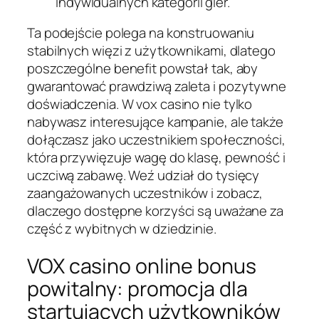
indywidualnych kategorii gier.
Ta podejście polega na konstruowaniu
stabilnych więzi z użytkownikami, dlatego
poszczególne benefit powstał tak, aby
gwarantować prawdziwą zaleta i pozytywne
doświadczenia. W vox casino nie tylko
nabywasz interesujące kampanie, ale także
dołączasz jako uczestnikiem społeczności,
która przywięzuje wagę do klasę, pewność i
uczciwą zabawę. Weź udział do tysięcy
zaangażowanych uczestników i zobacz,
dlaczego dostępne korzyści są uważane za
część z wybitnych w dziedzinie.
VOX casino online bonus
powitalny: promocja dla
startujących użytkowników