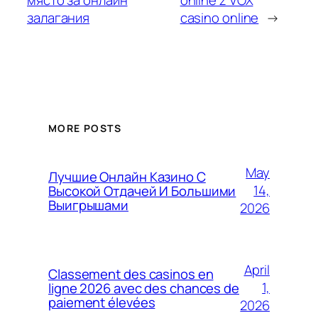
залагания
casino online
→
MORE POSTS
May
Лучшие Онлайн Казино С
14,
Высокой Отдачей И Большими
Выигрышами
2026
April
Classement des casinos en
1,
ligne 2026 avec des chances de
paiement élevées
2026