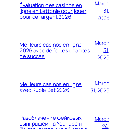
March
Évaluation des casinos en
31,
ligne en Lettonie pour jouer
pour de l’argent 2026
2026
March
Meilleurs casinos en ligne
31,
2026 avec de fortes chances
de succès
2026
March
Meilleurs casinos en ligne
avec Ruble Bet 2026
31, 2026
Разоблачение фейковых
March
выигрышей на YouTube и
24,