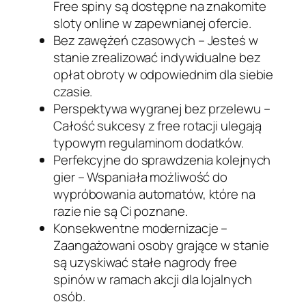
Free spiny są dostępne na znakomite
sloty online w zapewnianej ofercie.
Bez zawężeń czasowych – Jesteś w
stanie zrealizować indywidualne bez
opłat obroty w odpowiednim dla siebie
czasie.
Perspektywa wygranej bez przelewu –
Całość sukcesy z free rotacji ulegają
typowym regulaminom dodatków.
Perfekcyjne do sprawdzenia kolejnych
gier – Wspaniała możliwość do
wypróbowania automatów, które na
razie nie są Ci poznane.
Konsekwentne modernizacje –
Zaangażowani osoby grające w stanie
są uzyskiwać stałe nagrody free
spinów w ramach akcji dla lojalnych
osób.