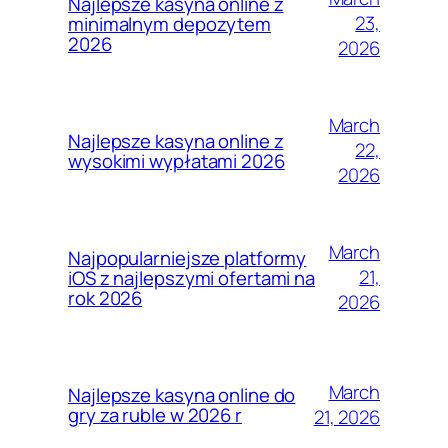
Najlepsze kasyna online z
23,
minimalnym depozytem
2026
2026
March
Najlepsze kasyna online z
22,
wysokimi wypłatami 2026
2026
March
Najpopularniejsze platformy
21,
iOS z najlepszymi ofertami na
rok 2026
2026
March
Najlepsze kasyna online do
gry za ruble w 2026 r
21, 2026