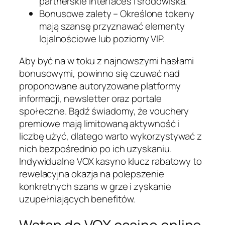
partnerskie interfaces i środowiska.
Bonusowe zalety – Określone tokeny
mają szansę przyznawać elementy
lojalnościowe lub poziomy VIP.
Aby być na w toku z najnowszymi hasłami
bonusowymi, powinno się czuwać nad
proponowane autoryzowane platformy
informacji, newsletter oraz portale
społeczne. Bądź świadomy, że vouchery
premiowe mają limitowaną aktywność i
liczbę użyć, dlatego warto wykorzystywać z
nich bezpośrednio po ich uzyskaniu.
Indywidualne VOX kasyno klucz rabatowy to
rewelacyjna okazja na polepszenie
konkretnych szans w grze i zyskanie
uzupełniających benefitów.