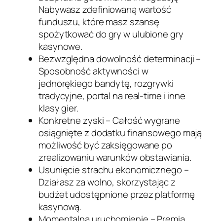
Nabywasz zdefiniowaną wartość
funduszu, które masz szansę
spożytkować do gry w ulubione gry
kasynowe.
Bezwzględna dowolność determinacji –
Sposobność aktywności w
jednorękiego bandytę, rozgrywki
tradycyjne, portal na real-time i inne
klasy gier.
Konkretne zyski – Całość wygrane
osiągnięte z dodatku finansowego mają
możliwość być zaksięgowane po
zrealizowaniu warunków obstawiania.
Usunięcie strachu ekonomicznego –
Działasz za wolno, skorzystając z
budżet udostępnione przez platformę
kasynową.
Momentalna uruchomienie – Premia