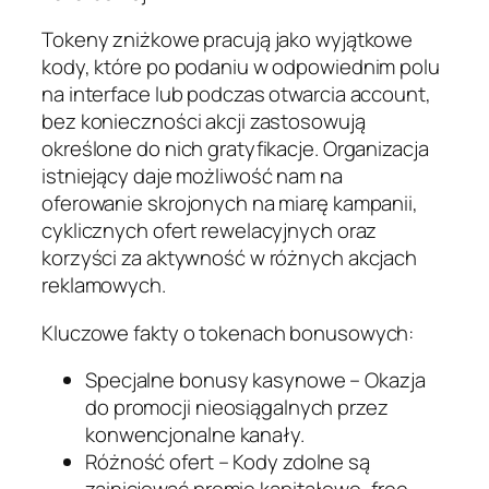
Tokeny zniżkowe pracują jako wyjątkowe
kody, które po podaniu w odpowiednim polu
na interface lub podczas otwarcia account,
bez konieczności akcji zastosowują
określone do nich gratyfikacje. Organizacja
istniejący daje możliwość nam na
oferowanie skrojonych na miarę kampanii,
cyklicznych ofert rewelacyjnych oraz
korzyści za aktywność w różnych akcjach
reklamowych.
Kluczowe fakty o tokenach bonusowych:
Specjalne bonusy kasynowe – Okazja
do promocji nieosiągalnych przez
konwencjonalne kanały.
Różność ofert – Kody zdolne są