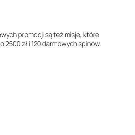
owych promocji są też misje, które
o 2500 zł i 120 darmowych spinów.