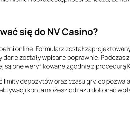
ować się do NV Casino?
 pełni online. Formularz został zaprojektowan
 dane zostały wpisane poprawnie. Podczas z
j są one weryfikowane zgodnie z procedurą 
ić limity depozytów oraz czasu gry, co pozwa
o aktywacji konta możesz od razu dokonać wpł