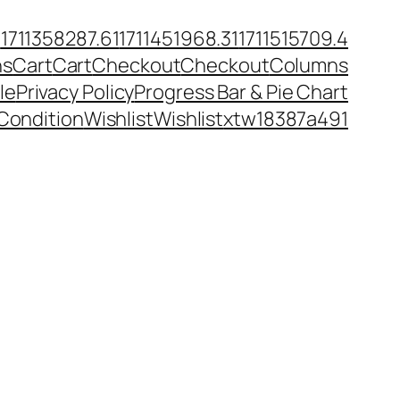
6
1711358287.61
1711451968.31
1711515709.4
ns
Cart
Cart
Checkout
Checkout
Columns
le
Privacy Policy
Progress Bar & Pie Chart
Condition
Wishlist
Wishlist
xtw18387a491