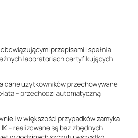
obowiązującymi przepisami i spełnia
eżnych laboratoriach certyfikujących
L, a dane użytkowników przechowywane
ypłata – przechodzi automatyczną
wnie i w większości przypadków zamyka
BLIK – realizowane są bez zbędnych
wet w godzinach szczytu wszystko