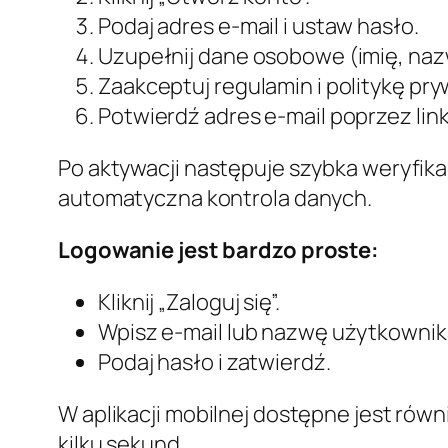
Podaj adres e-mail i ustaw hasło.
Uzupełnij dane osobowe (imię, nazw
Zaakceptuj regulamin i politykę pry
Potwierdź adres e-mail poprzez lin
Po aktywacji następuje szybka weryfik
automatyczna kontrola danych.
Logowanie jest bardzo proste:
Kliknij „Zaloguj się”.
Wpisz e-mail lub nazwę użytkownik
Podaj hasło i zatwierdź.
W aplikacji mobilnej dostępne jest równ
kilku sekund.