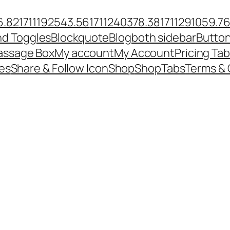
6.82
1711192543.56
1711240378.38
1711291059.7
nd Toggles
Blockquote
Blog
both sidebar
Butto
ssage Box
My account
My Account
Pricing Tab
es
Share & Follow Icon
Shop
Shop
Tabs
Terms & 