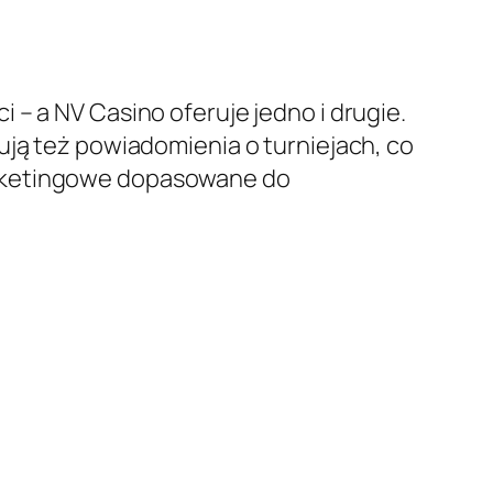
– a NV Casino oferuje jedno i drugie.
ują też powiadomienia o turniejach, co
arketingowe dopasowane do