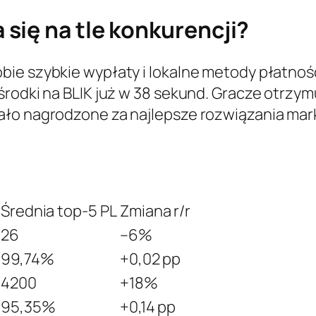
się na tle konkurencji?
e szybkie wypłaty i lokalne metody płatności 
środki na BLIK już w 38 sekund. Gracze otrzym
tało nagrodzone za najlepsze rozwiązania m
Średnia top-5 PL
Zmiana r/r
26
–6%
99,74%
+0,02 pp
4200
+18%
95,35%
+0,14 pp