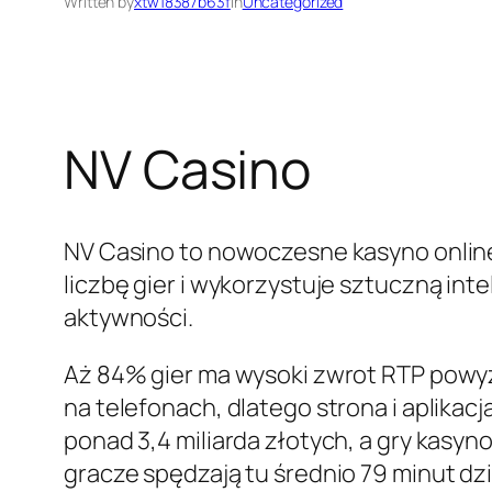
Written by
xtw18387b63f
in
Uncategorized
NV Casino
NV Casino to nowoczesne kasyno online,
liczbę gier i wykorzystuje sztuczną int
aktywności.
Aż 84% gier ma wysoki zwrot RTP powyże
na telefonach, dlatego strona i aplikac
ponad 3,4 miliarda złotych, a gry kas
gracze spędzają tu średnio 79 minut dzi