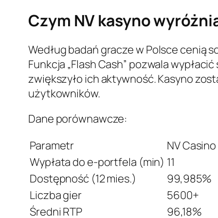
Czym NV kasyno wyróżnia 
Według badań gracze w Polsce cenią sobi
Funkcja „Flash Cash” pozwala wypłacić 
zwiększyło ich aktywność. Kasyno zos
użytkowników.
Dane porównawcze:
Parametr
NV Casino
Wypłata do e-portfela (min)
11
Dostępność (12 mies.)
99,985%
Liczba gier
5600+
Średni RTP
96,18%