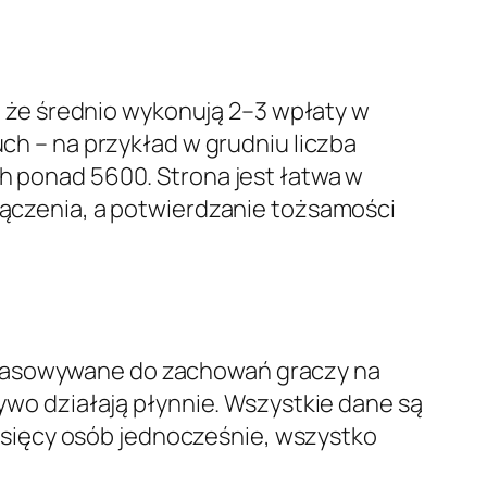
 że średnio wykonują 2–3 wpłaty w
uch – na przykład w grudniu liczba
ch ponad 5600. Strona jest łatwa w
ołączenia, a potwierdzanie tożsamości
opasowywane do zachowań graczy na
żywo działają płynnie. Wszystkie dane są
sięcy osób jednocześnie, wszystko