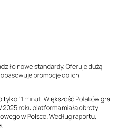
adziło nowe standardy. Oferuje dużą
i dopasowuje promocje do ich
 tylko 11 minut. Większość Polaków gra
W 2025 roku platforma miała obroty
rdowego w Polsce. Według raportu,
a.