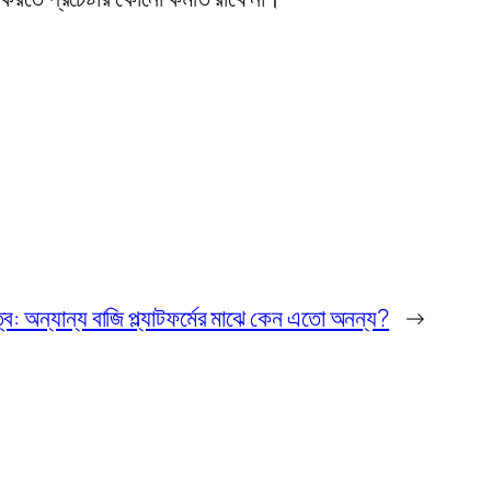
ন্যান্য বাজি প্ল্যাটফর্মের মাঝে কেন এতো অনন্য?
→