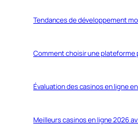
Tendances de développement mob
Comment choisir une plateforme p
Évaluation des casinos en ligne en
Meilleurs casinos en ligne 2026 a