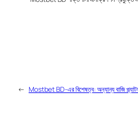
←
Mostbet BD-এর বিশেষত্ব: অন্যান্য বাজি প্ল্যাট