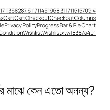
6
1711358287.61
1711451968.31
1711515709.4
ns
Cart
Cart
Checkout
Checkout
Columns
le
Privacy Policy
Progress Bar & Pie Chart
Condition
Wishlist
Wishlist
xtw18387a491
মের মাঝে কেন এতো অনন্য?