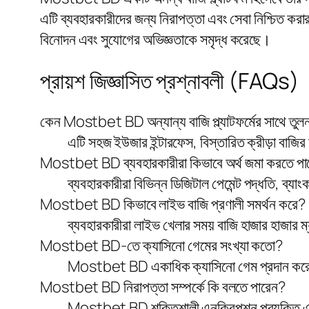
এটি ব্যবহারকারীদের জন্য নিরাপত্তা এবং সেবা নিশ্চিত কর
বিনোদন এবং সুযোগের অভিজ্ঞতাকে সমৃদ্ধ করেছে।
প্রায়শ জিজ্ঞাসিত প্রশ্নাবলী (FAQs)
কেন Mostbet BD অন্যান্য বাজি প্ল্যাটফর্মের সাথে তুলন
এটি সহজ ইউজার ইন্টারফেস, বিস্তারিত ক্রীড়া বাজি
Mostbet BD ব্যবহারকারীরা কিভাবে অর্থ জমা করতে পা
ব্যবহারকারীরা বিভিন্ন ডিজিটাল পেমেন্ট পদ্ধতি, ব্যা
Mostbet BD কিভাবে লাইভ বাজি প্রণালী সমর্থন করে?
ব্যবহারকারীরা লাইভ খেলার সময় বাজি হাজার হাজার 
Mostbet BD-তে ক্যাসিনো গেমের সংখ্যা কতো?
Mostbet BD একাধিক ক্যাসিনো গেম প্রদান করে, যার
Mostbet BD নিরাপত্তা সম্পর্কে কি বলতে পারেন?
Mostbet BD শক্তিশালী এনক্রিপশন প্রযুক্তি এবং ন