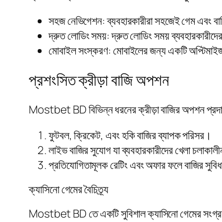
সহজ নেভিগেশন: ব্যবহারকারীরা সহজেই গেম এবং বা
দ্রুত লোডিং সময়: দ্রুত লোডিং সময় ব্যবহারকারীদের 
মোবাইল সংস্করণ: মোবাইলের জন্য একটি অপ্টিমাইজ্
প্রশংসিত ক্রীড়া বাজি অপশন
Mostbet BD বিভিন্ন ধরনের ক্রীড়া বাজির অপশন প্রদান ক
ফুটবল, ক্রিকেট, এবং হকি বাজির ব্যাপক পরিসর।
লাইভ বাজির সুযোগ যা ব্যবহারকারীদের খেলা চলাকালী
প্রতিযোগিতামূলক রেটিং এবং অফার ফলে বাজির সুবিধা
ক্যাসিনো গেমের বৈচিত্র্য
Mostbet BD তে একটি সুবিশাল ক্যাসিনো গেমের সংগ্রহ র