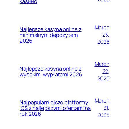
казино
March
Najlepsze kasyna online z
23,
minimalnym depozytem
2026
2026
March
Najlepsze kasyna online z
22,
wysokimi wypłatami 2026
2026
March
Najpopularniejsze platformy
21,
iOS z najlepszymi ofertami na
rok 2026
2026