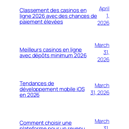
April
Classement des casinos en
1,
ligne 2026 avec des chances de
paiement élevées
2026
March
Meilleurs casinos en ligne
31,
avec dépôts minimum 2026
2026
Tendances de
March
développement mobile iOS
31, 2026
en 2026
March
Comment choisir une
31,
plateforme pour un revenu