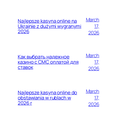
March
Najlepsze kasyna online na
17,
Ukrainie z dużymi wygranymi
2026
2026
March
Как выбрать надежное
17,
казино с СМС оплатой для
ставок
2026
March
Najlepsze kasyna online do
17,
obstawiania w rublach w
2026 r
2026