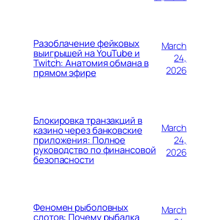
Разоблачение фейковых
March
выигрышей на YouTube и
24,
Twitch: Анатомия обмана в
2026
прямом эфире
Блокировка транзакций в
March
казино через банковские
24,
приложения: Полное
руководство по финансовой
2026
безопасности
Феномен рыболовных
March
слотов: Почему рыбалка