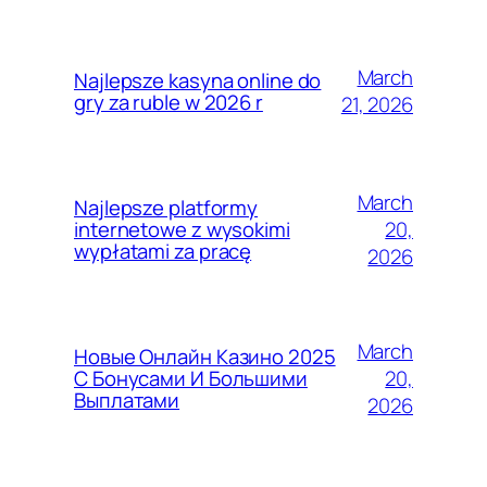
March
Najlepsze kasyna online do
gry za ruble w 2026 r
21, 2026
March
Najlepsze platformy
20,
internetowe z wysokimi
wypłatami za pracę
2026
March
Новые Онлайн Казино 2025
20,
С Бонусами И Большими
Выплатами
2026