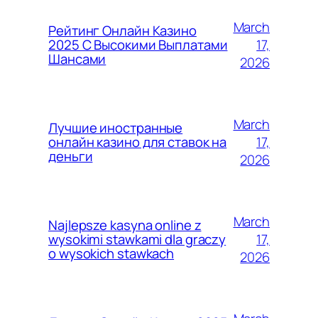
March
Рейтинг Онлайн Казино
17,
2025 С Высокими Выплатами
Шансами
2026
March
Лучшие иностранные
17,
онлайн казино для ставок на
деньги
2026
March
Najlepsze kasyna online z
17,
wysokimi stawkami dla graczy
o wysokich stawkach
2026