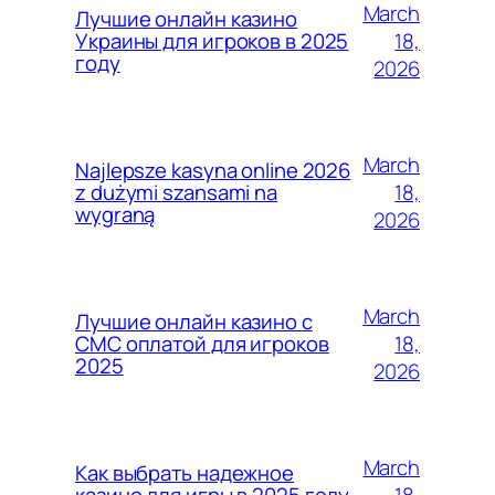
March
Лучшие онлайн казино
18,
Украины для игроков в 2025
году
2026
March
Najlepsze kasyna online 2026
18,
z dużymi szansami na
wygraną
2026
March
Лучшие онлайн казино с
18,
СМС оплатой для игроков
2025
2026
March
Как выбрать надежное
18,