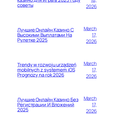
казино для игры в 2025 году
советы
2026
March
Лучшие Онлайн Казино С
17,
Высокими Выплатами На
Рулетке 2025
2026
March
Trendy w rozwoju urządzeń
17,
mobilnych z systemem iOS
Prognozy na rok 2026
2026
March
Лучшие Онлайн Казино Без
17,
Регистрации И Вложений
2025
2026