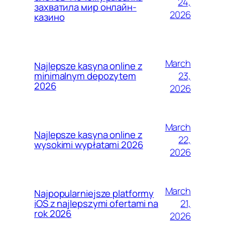
24,
захватила мир онлайн-
2026
казино
March
Najlepsze kasyna online z
23,
minimalnym depozytem
2026
2026
March
Najlepsze kasyna online z
22,
wysokimi wypłatami 2026
2026
March
Najpopularniejsze platformy
21,
iOS z najlepszymi ofertami na
rok 2026
2026