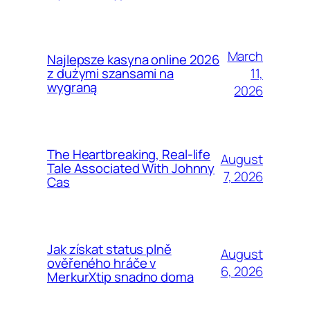
March
Najlepsze kasyna online 2026
11,
z dużymi szansami na
wygraną
2026
The Heartbreaking, Real-life
August
Tale Associated With Johnny
7, 2026
Cas
Jak získat status plně
August
ověřeného hráče v
6, 2026
MerkurXtip snadno doma