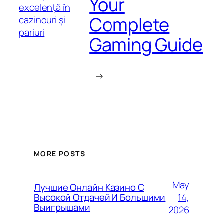
Your
excelență în
Complete
cazinouri și
pariuri
Gaming Guide
→
MORE POSTS
May
Лучшие Онлайн Казино С
14,
Высокой Отдачей И Большими
Выигрышами
2026