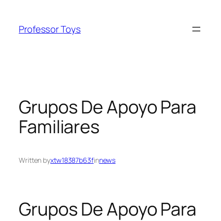
Skip
to
Professor Toys
content
Grupos De Apoyo Para
Familiares
Written by
xtw18387b63f
in
news
Grupos De Apoyo Para